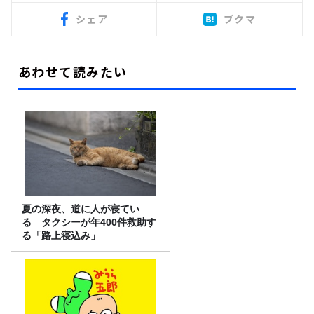
シェア
ブクマ
あわせて読みたい
夏の深夜、道に人が寝てい
る タクシーが年400件救助す
る「路上寝込み」