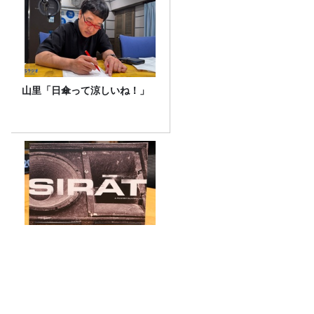
山里「日傘って涼しいね！」
【前編】宇多丸『シラート』
を語る！【映画評書き起こし
2026.6.18 放送】
令和8年度「TBSこども音楽コンクー
ル」練馬地区大会レポート