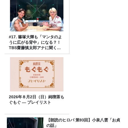
#17. 篠塚大輝も「マンタのよ
うに広がる背中」になる？！
TBS齋藤慎太郎アナに聞くメ
ンズフィジークの魅力！！
2026年８月2日（日）純喫茶も
ぐもぐ ― プレイリスト
【朗読のヒロバ 第93回】小泉八雲「お貞
の話」