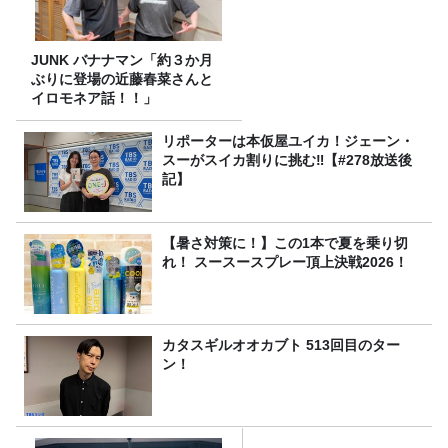
JUNK バナナマン「約３か月
ぶりに登場の近藤春菜さんと
イロモネア話！！」
リポーターは本仮屋ユイカ！ジェーン・
スーがスイカ割りに挑む‼【#278放送後
記】
【暑さ対策に！】この1本で夏を乗り切
れ！ スースースプレー頂上決戦2026！
カタスギルオオカブト 513回目のター
ン！