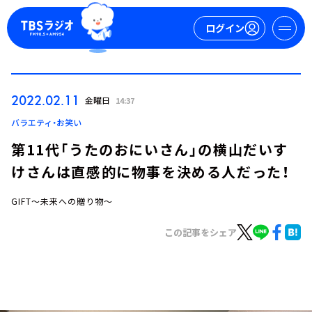
ログイン
マイページ
2022.02.11
金曜日
14:37
新規会員登録
ログイン
バラエティ・お笑い
第11代「うたのおにいさん」の横山だいす
けさんは直感的に物事を決める人だった！
GIFT～未来への贈り物～
この記事をシェア
今日の番組表
週間番組表
トピックス
TBS Podcast