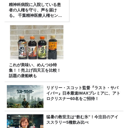
精神科病院に入院している患
者の人権を守り、声を届け
る。 千葉精神医療人権センタ
ーの取り組み
これが美味い、めんつゆ特
集！！売上げ四天王を比較！
話題の唐船峡も
リドリー・スコット監督『ラスト・サバ
イバー』日本最速IMAXプレミアに、アト
ロクリスナー60名をご招待！
猛暑の救世主は“飲む氷”！今注目のアイ
ススラリー5種飲み比べ