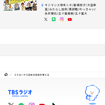
キニマンス塚本ニキ/能條桃子/大空幸
星/みたらし加奈/黒部睦/わっきゃい/
永井陽右/五十嵐美樹/五十嵐大
ストローから日本の未来を考える