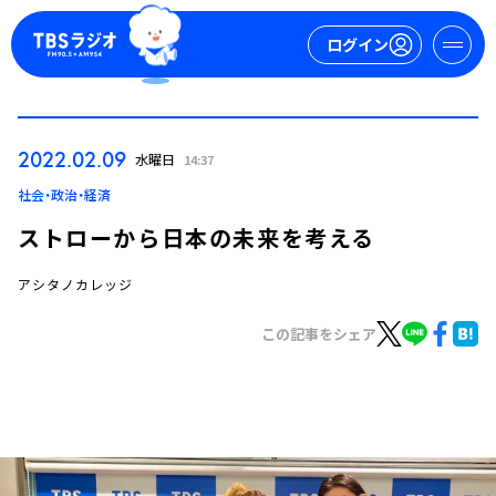
ログイン
マイページ
2022.02.09
水曜日
14:37
新規会員登録
ログイン
社会・政治・経済
ストローから日本の未来を考える
アシタノカレッジ
この記事をシェア
今日の番組表
週間番組表
トピックス
TBS Podcast