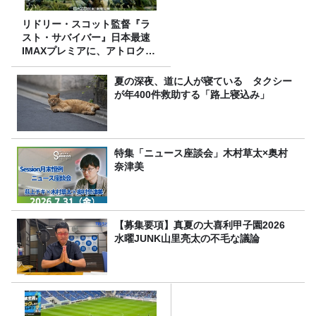
リドリー・スコット監督『ラ
スト・サバイバー』日本最速
IMAXプレミアに、アトロクリ
スナー60名をご招待！
夏の深夜、道に人が寝ている タクシー
が年400件救助する「路上寝込み」
特集「ニュース座談会」木村草太×奥村
奈津美
【募集要項】真夏の大喜利甲子園2026
水曜JUNK山里亮太の不毛な議論