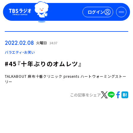
ログイン
マイページ
2022.02.08
火曜日
14:37
新規会員登録
ログイン
バラエティ・お笑い
#45『十年ぶりのオムレツ』
TALKABOUT 麻布十番クリニック presents ハートウォーミングストー
リー
この記事をシェア
今日の番組表
週間番組表
トピックス
TBS Podcast