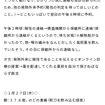
でつらく動けなり、かかりつけ医に連絡も受診は断られた
ため、他の発熱外来予約（陽性の判定を待ってほしいとの
こと。）→どこもいっぱいで翌日の午後８時頃に予約。
午後２時頃
：陽性の連絡→検査機関から保健所に連絡（保
健所から連絡がくるというので、待ち状態）※解熱剤がな
かったので、熱・喉の痛みをなんとかしたく風邪薬を飲ん
でいたそう。その日に保健所からの連絡なし。
夕方
：発熱外来に陽性であることを伝えるとオンライン診
療の提案→薬を配達してくれる薬局を自分で探さねばな
らず断念
◇１月２７日（木）◇
朝
：３７.６度。のどの激痛（剃刀を飲み込む感覚）