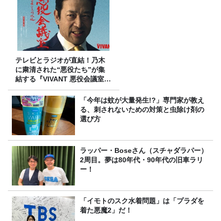
テレビとラジオが直結！乃木
に粛清された“悪役たち”が集
結する『VIVANT 悪役会議室』
7/26(日)23時スタート！
「今年は蚊が大量発生!?」専門家が教え
る、刺されないための対策と虫除け剤の
選び方
ラッパー・Boseさん（スチャダラパー）
2周目。夢は80年代・90年代の旧車ラリ
ー！
「イモトのスク水着問題」は「プラダを
着た悪魔2」だ！