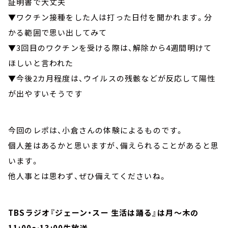
証明書で大丈夫
▼ワクチン接種をした人は打った日付を聞かれます。分
かる範囲で思い出してみて
▼3回目のワクチンを受ける際は、解除から4週間明けて
ほしいと言われた
▼
今後
2
カ月程度は、ウイルスの残骸などが反応して陽性
が出やすいそうです
今回のレポは、小倉さんの体験によるものです。
個人差はあるかと思いますが、備えられることがあると思
います。
他人事とは思わず、ぜひ備えてくださいね。
TBSラジオ『ジェーン・スー 生活は踊る』は月～木の
11:00～13:00生放送。