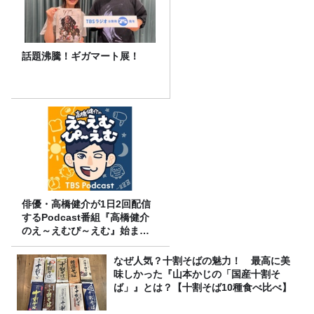
話題沸騰！ギガマート展！
俳優・高橋健介が1日2回配信
するPodcast番組『高橋健介
のえ～えむぴ～えむ』始まり
ます
なぜ人気？十割そばの魅力！ 最高に美
味しかった『山本かじの「国産十割そ
ば」』とは？【十割そば10種食べ比べ】