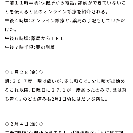
午前１１時半頃
：保健所から電話。診察ができていないこ
とを伝えると区のオンライン診療を紹介される。
午後４時頃
：オンライン診療と、薬局の手配もしていただ
けた。
午後６時頃
：薬局からＴＥＬ
午後７時半頃
：薬の到着
◇１月２８（金）◇
朝
：３６.７度 喉は痛いが、少し和らぐ。少し咳が出始め
るこれ以降、日曜日に３７.１が一度あったのみで、熱は落
ち着く。のどの痛みも2月1日頃にはだいぶ楽に。
◇２月４日（金）◇
午後7時頃
：保健所からＴＥＬ→「待機解除」「人に移す可