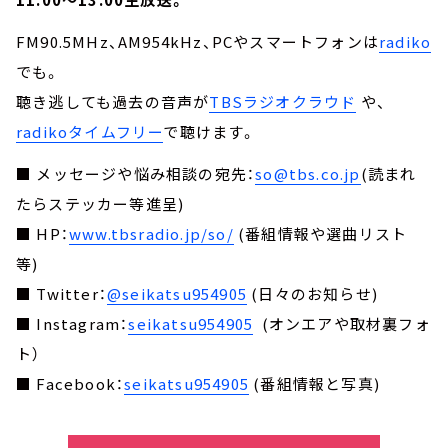
FM90.5MHz、AM954kHz、PCやスマートフォンは
radiko
でも。
聴き逃しても過去の音声が
TBSラジオクラウド
や、
radikoタイムフリー
で聴けます。
■ メッセージや悩み相談の宛先：
so@tbs.co.jp
(読まれ
たらステッカー等進呈)
■ HP：
www.tbsradio.jp/so/
(番組情報や選曲リスト
等)
■ Twitter：
@seikatsu954905
(日々のお知らせ)
■ Instagram：
seikatsu954905
(オンエアや取材裏フォ
ト）
■ Facebook：
seikatsu954905
(番組情報と写真)