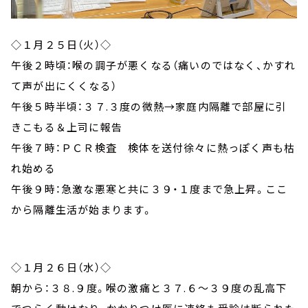
◇１月２５日（火）◇
午後２時頃
：喉の調子が悪くなる（痛いのではなく、かすれ
て声が出にくくなる）
午後５時半頃
：３７.３度の微熱→家庭内隔離で部屋に引
きこもる＆上司に報告
午後７時
：ＰＣＲ検査 検体を送付徐々に熱っぽく声も枯
れ始める
午後９時
：急激な悪寒と共に３９・１度まで急上昇。ここ
から隔離生活が始まります。
◇１月２６日（水）◇
朝から
：３８.９度。喉の激痛と３７.６～３９度の乱高下