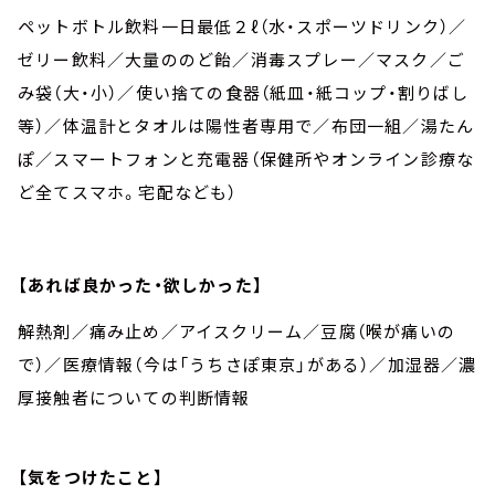
ペットボトル飲料一日最低２ℓ（水・スポーツドリンク）／
ゼリー飲料／大量ののど飴／消毒スプレー／マスク／ご
み袋（大・小）／使い捨ての食器（紙皿・紙コップ・割りばし
等）／体温計とタオルは陽性者専用で／布団一組／湯たん
ぽ／スマートフォンと充電器（保健所やオンライン診療な
ど全てスマホ。宅配なども）
【あれば良かった・欲しかった】
解熱剤／痛み止め／アイスクリーム／豆腐（喉が痛いの
で）／医療情報（今は「うちさぽ東京」がある）／加湿器／濃
厚接触者についての判断情報
【気をつけたこと】