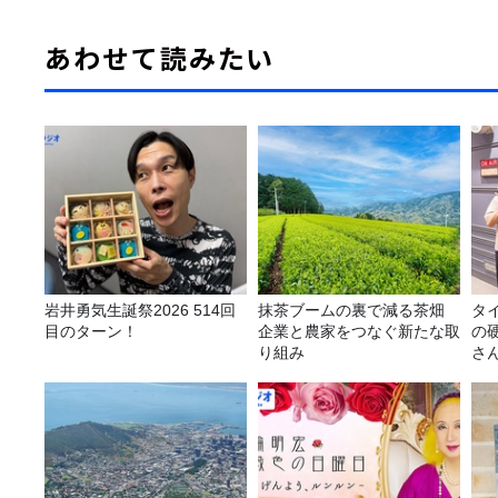
あわせて読みたい
岩井勇気生誕祭2026 514回
抹茶ブームの裏で減る茶畑
タ
目のターン！
企業と農家をつなぐ新たな取
の
り組み
さ