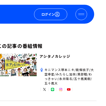
ログイン
この記事の番組情報
アシタノカレッジ
キニマンス塚本ニキ/能條桃子/大
空幸星/みたらし加奈/黒部睦/わ
っきゃい/永井陽右/五十嵐美樹/
五十嵐大