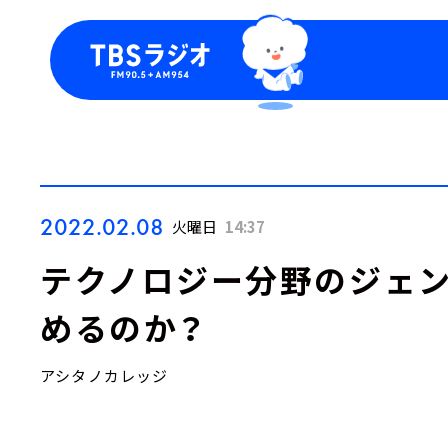
今日の番組表
トピッ
週間番組表
TBS
Podca
お知ら
2022.02.08
火曜日
14:37
テクノロジー分野のジェ
めるのか？
アシタノカレッジ