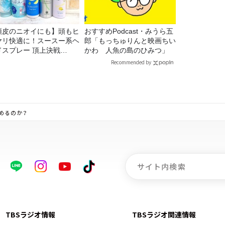
頭皮のニオイにも】頭もヒ
おすすめPodcast・みうら五
ヤリ快適に！スースー系ヘ
郎「もっちゅりんと映画ちい
ドスプレー 頂上決戦
かわ 人魚の島のひみつ」
26！
Recommended by
めるのか？
TBSラジオ情報
TBSラジオ関連情報