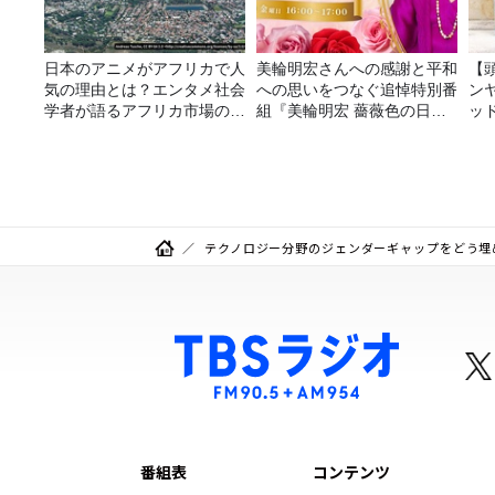
日本のアニメがアフリカで人
美輪明宏さんへの感謝と平和
【
気の理由とは？エンタメ社会
への思いをつなぐ追悼特別番
ン
学者が語るアフリカ市場のリ
組『美輪明宏 薔薇色の日曜
ッ
アル
日～ごきげんよう、ルンルン
20
～』8/9（日）16時放送
テクノロジー分野のジェンダーギャップをどう埋
番組表
コンテンツ