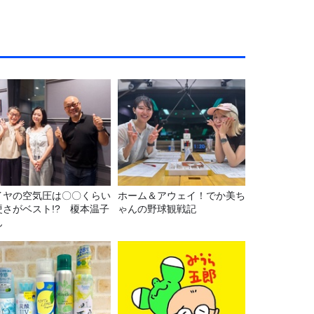
イヤの空気圧は〇〇くらい
ホーム＆アウェイ！でか美ち
硬さがベスト!? 榎本温子
ゃんの野球観戦記
ん