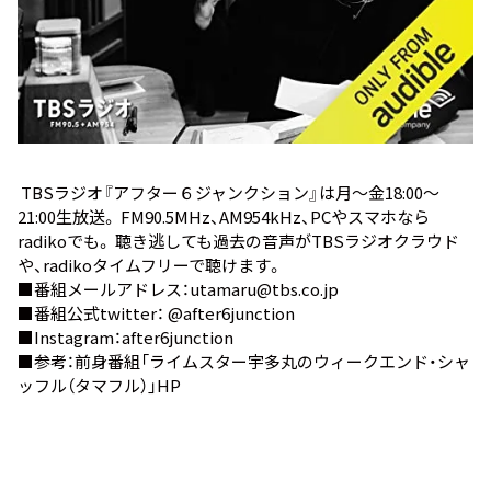
TBSラジオ『アフター６ジャンクション』は月～金18:00～
21:00生放送。 FM90.5MHz、AM954kHz、PCやスマホなら
radiko
でも。 聴き逃しても過去の音声が
TBSラジオクラウド
や、
radikoタイムフリー
で聴けます。
■番組メールアドレス：utamaru@tbs.co.jp
■番組公式twitter：
@after6junction
■Instagram：
after6junction
■参考：前身番組
「ライムスター宇多丸のウィークエンド・シャ
ッフル（タマフル）」HP