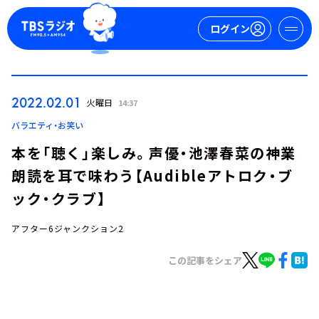
ログイン
マイページ
2022.02.01
火曜日
14:37
新規会員登録
ログイン
バラエティ・お笑い
本を「聴く」楽しみ。声優・池澤春菜の神業
朗読を耳で味わう【Audibleアトロク・ブ
ック・クラブ】
アフター6ジャンクション2
今日の番組表
この記事をシェア
週間番組表
トピックス
TBS Podcast