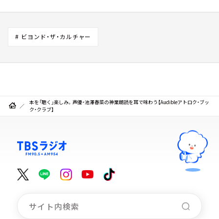
# ビヨンド・ザ・カルチャー
本を「聴く」楽しみ。声優・池澤春菜の神業朗読を耳で味わう【Audibleアトロク・ブッ
ク・クラブ】