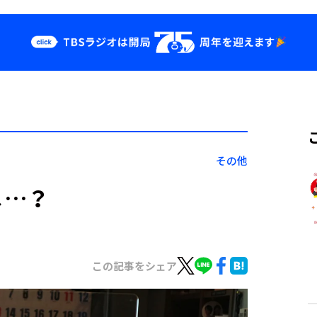
クス
イベント・グッ
ズ
st
YouTube
せ
会社情報
その他
へ…？
この記事をシェア