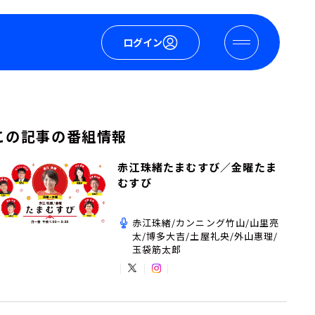
ログイン
この記事の番組情報
赤江珠緒たまむすび／金曜たま
むすび
赤江珠緒/カンニング竹山/山里亮
太/博多大吉/土屋礼央/外山惠理/
玉袋筋太郎