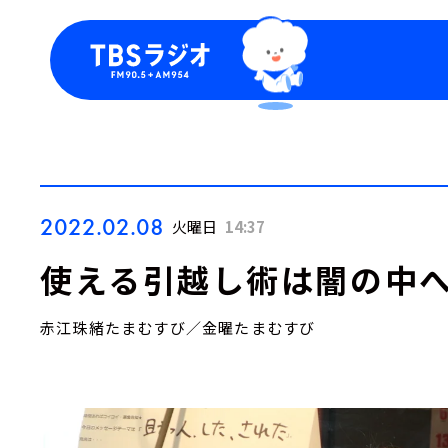
今日の番組表
トピッ
週間番組表
TBS
Podca
お知ら
2022.02.08
火曜日
14:37
使える引越し術は闇の中
赤江珠緒たまむすび／金曜たまむすび