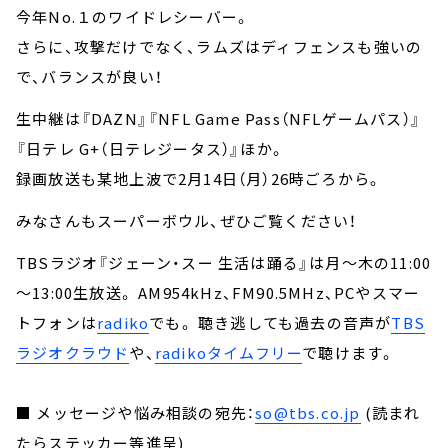
今年No.１のワイドレシーバー。
さらに、攻撃だけでなく、ラムズはディフェンスも強いの
で、バランスが良い！
生中継は『DAZN』『NFL Game Pass（NFLゲームパス）』
『日テレ G+（日テレジータス）』ほか。
録画放送も某地上波で2月14日（月）26時ごろから。
みなさんもスーパーボウル、ぜひご覧ください！
TBSラジオ『ジェーン・スー 生活は踊る』は月～木の11:00
～13:00生放送。 AM954kHz、FM90.5MHz、PCやスマー
トフォンは
radiko
でも。 聴き逃しても過去の音声が
TBS
ラジオクラウド
や、
radikoタイムフリー
で聴けます。
■ メッセージや悩み相談の宛先：
so@tbs.co.jp
(読まれ
たらステッカー等進呈)