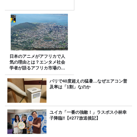
日本のアニメがアフリカで人
気の理由とは？エンタメ社会
学者が語るアフリカ市場のリ
アル
パリで40度超えの猛暑…なぜエアコン普
及率は「1割」なのか
ユイカ「一番の強敵！」ラスボス小林幸
子降臨‼【#277放送後記】