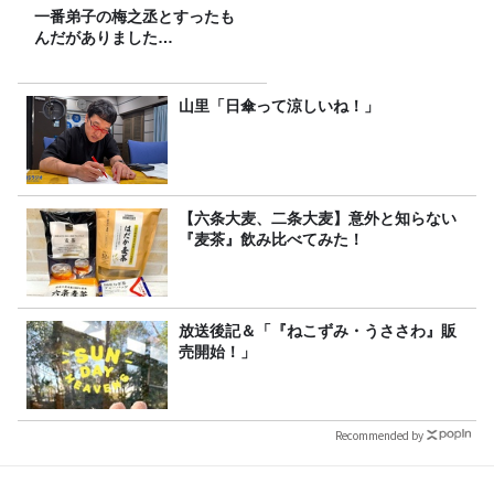
一番弟子の梅之丞とすったも
んだがありました…
山里「日傘って涼しいね！」
【六条大麦、二条大麦】意外と知らない
『麦茶』飲み比べてみた！
放送後記＆「『ねこずみ・うささわ』販
売開始！」
Recommended by