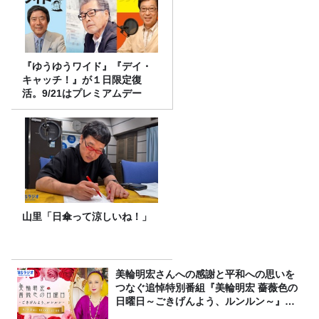
『ゆうゆうワイド』『デイ・
キャッチ！』が１日限定復
活。9/21はプレミアムデー
山里「日傘って涼しいね！」
美輪明宏さんへの感謝と平和への思いを
つなぐ追悼特別番組『美輪明宏 薔薇色の
日曜日～ごきげんよう、ルンルン～』
8/9（日）16時放送