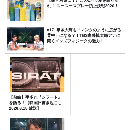
【暑さ対策に！】この1本で夏を乗り切
れ！ スースースプレー頂上決戦2026！
#17. 篠塚大輝も「マンタのように広がる
背中」になる？！TBS齋藤慎太郎アナに
聞くメンズフィジークの魅力！！
【前編】宇多丸『シラート』
を語る！【映画評書き起こし
2026.6.18 放送】