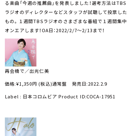
お知らせ
る楽曲「今週の推薦曲」を発表しました！選考方法はTBS
イベント・グッズ
ラジオのディレクターなどスタッフが試聴して投票した
YouTube
もの。１週間TBSラジオのさまざまな番組で１週間集中
会社情報
オンエアします！OA日：2022/2/7～2/13まで！​
再会橋で／出光仁美
価格:¥1,350円 (税込)通常盤 発売日:2022.2.9
Label : 日本コロムビア Product ID:COCA-17951