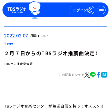
ログイン
マイページ
2022.02.07
月曜日
14:37
新規会員登録
ログイン
その他
２月７日からのTBSラジオ推薦曲決定！
TBSラジオ音楽情報
この記事をシェア
今日の番組表
週間番組表
トピックス
TBSラジオ音楽センターが毎週自信を持ってオススメす
TBS Podcast