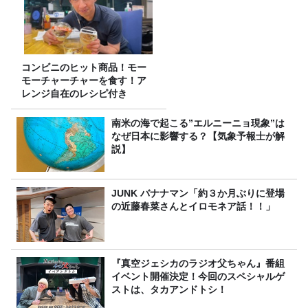
コンビニのヒット商品！モー
モーチャーチャーを食す！ア
レンジ自在のレシピ付き
南米の海で起こる”エルニーニョ現象”は
なぜ日本に影響する？【気象予報士が解
説】
JUNK バナナマン「約３か月ぶりに登場
の近藤春菜さんとイロモネア話！！」
『真空ジェシカのラジオ父ちゃん』番組
イベント開催決定！今回のスペシャルゲ
ストは、タカアンドトシ！