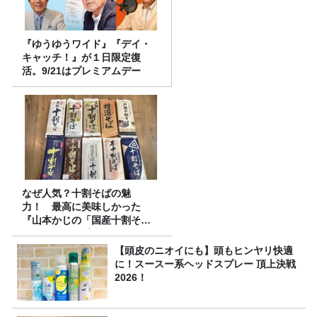
『ゆうゆうワイド』『デイ・
キャッチ！』が１日限定復
活。9/21はプレミアムデー
なぜ人気？十割そばの魅
力！ 最高に美味しかった
『山本かじの「国産十割そ
ば」』とは？【十割そば10種
食べ比べ】
【頭皮のニオイにも】頭もヒンヤリ快適
に！スースー系ヘッドスプレー 頂上決戦
2026！