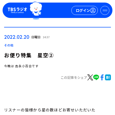
ログイン
マイページ
2022.02.20
日曜日
14:37
新規会員登録
ログイン
その他
お便り特集 星空②
今晩は 吉永小百合です
この記事をシェア
今日の番組表
週間番組表
トピックス
リスナーの皆様から星の数ほどお寄せいただいた
TBS Podcast