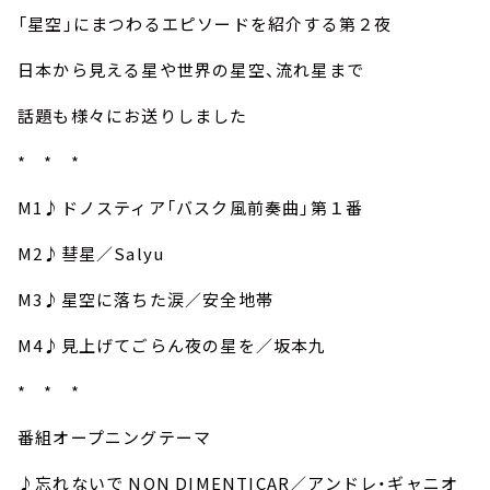
お知らせ
「星空」にまつわるエピソードを紹介する第２夜
イベント・グッズ
YouTube
日本から見える星や世界の星空、流れ星まで
会社情報
話題も様々にお送りしました
* * *
M1♪ドノスティア「バスク風前奏曲」第１番
M2♪彗星／Salyu
M3♪星空に落ちた涙／安全地帯
M4♪見上げてごらん夜の星を／坂本九
* * *
番組オープニングテーマ
♪忘れないで NON DIMENTICAR／アンドレ・ギャニオ