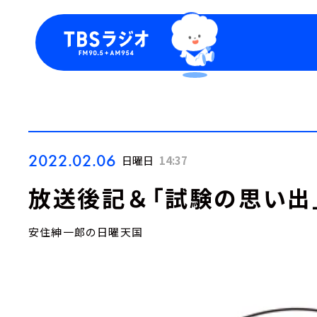
今日の番組表
トピッ
週間番組表
TBS
Podca
お知ら
2022.02.06
日曜日
14:37
放送後記＆「試験の思い出
安住紳一郎の日曜天国