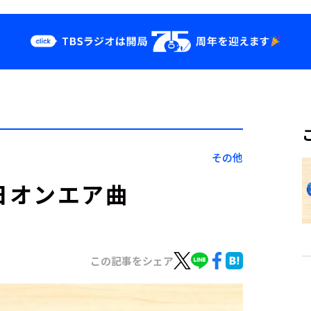
クス
イベント・グッ
ズ
st
YouTube
せ
会社情報
その他
月6日オンエア曲
この記事をシェア