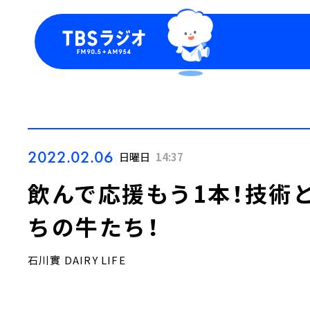
今日の番組表
トピッ
週間番組表
TBS
Podca
お知ら
2022.02.06
日曜日
14:37
飲んで応援もう1本！技術
ちの牛たち！
石川實 DAIRY LIFE