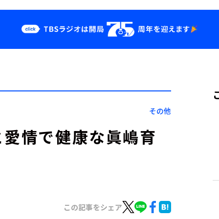
クス
イベント・グッ
ズ
st
YouTube
せ
会社情報
その他
と愛情で健康な眞嶋育
この記事をシェア