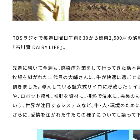
TBSラジオで毎週日曜日午前6:30から関東2,500戸
『石川實 DAIRY LIFE』。
先週に続いて今週も、感染症対策をして行ってきた栃木
牧場を継がれた二代目の大輔さんに、牛が快適に過ごせ
頂きました。導入している竪穴式サイロに貯蔵したサイ
や、ロボット搾乳、堆肥を資材に、排熱で温水に、悪臭の
いう、世界が注目するシステムなど、牛・人・環境のため
さらに、愛情を注がれた牛たちの様子についても語って