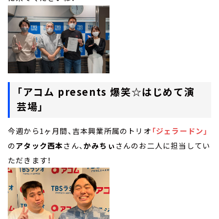
「アコム presents 爆笑☆はじめて演
芸場」
今週から1ヶ月間、吉本興業所属のトリオ
「ジェラードン」
の
アタック西本
さん、
かみちぃ
さんのお二人に担当してい
ただきます！