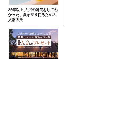
25年以上 入浴の研究をしてわ
かった、夏を乗り切るための
入浴方法
リゾナーレ那須でもご利用い
ただける星野リゾート宿泊ギ
フト券が、抽選で1組2名様に
プレゼント！
水谷豊さん（1）～
8月4日（火）の放送で紹介した「都民ニ