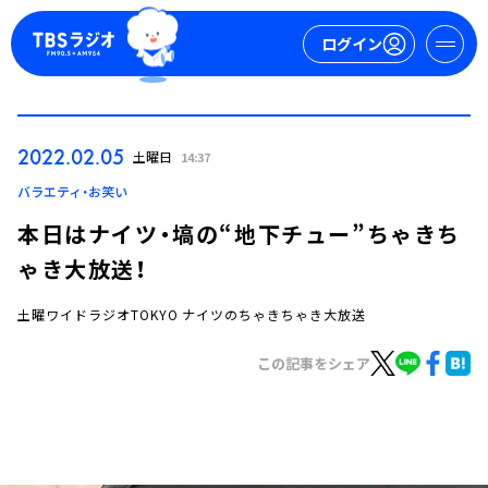
ログイン
マイページ
2022.02.05
土曜日
14:37
新規会員登録
ログイン
バラエティ・お笑い
本日はナイツ・塙の“地下チュー”ちゃきち
ゃき大放送！
土曜ワイドラジオTOKYO ナイツのちゃきちゃき大放送
この記事をシェア
今日の番組表
週間番組表
トピックス
TBS Podcast