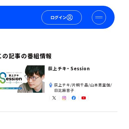
ログイン
この記事の番組情報
荻上チキ・ Session
荻上チキ/片桐千晶/山本恵里伽/
日比麻音子