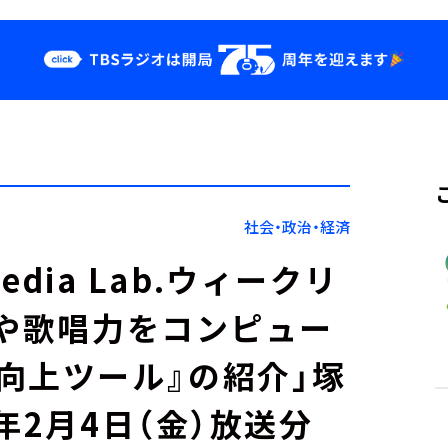
クス
イベント・グッ
ズ
st
YouTube
せ
会社情報
社会・政治・経済
Media Lab.ウィークリ
音や歌唱力をコンピュー
向上ツール』の紹介」塚
年2月4日（金）放送分