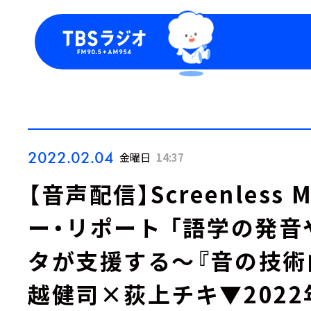
今日の番組表
トピッ
週間番組表
TBS
Podca
お知ら
2022.02.04
金曜日
14:37
【音声配信】Screenless 
ー・リポート 「語学の発
タが支援する～『音の技術
越健司×荻上チキ▼2022