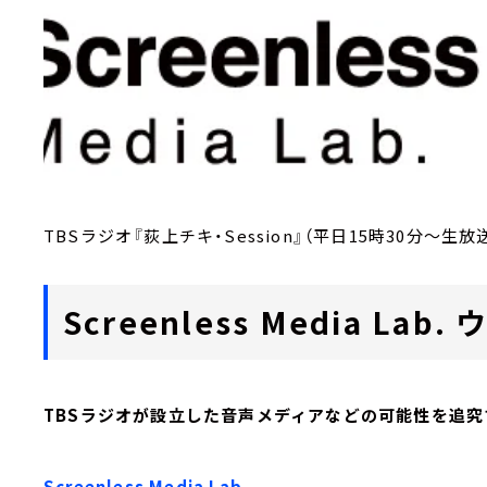
TBSラジオ『荻上チキ・Session』（平日15時30分～生放
Screenless Media L
TBSラジオが設立した音声メディアなどの可能性を追究
Screenless Media Lab