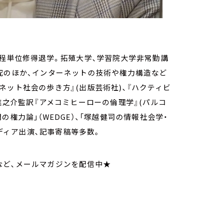
課程単位修得退学。拓殖大学、学習院大学非常勤講
究のほか、インターネットの技術や権力構造など
ネット社会の歩き方』(出版芸術社)、『ハクティビ
進之介監訳『アメコミヒーローの倫理学』(パルコ
権力論」（WEDGE）、「塚越健司の情報社会学・
メディア出演、記事寄稿等多数。
など、メールマガジンを配信中★