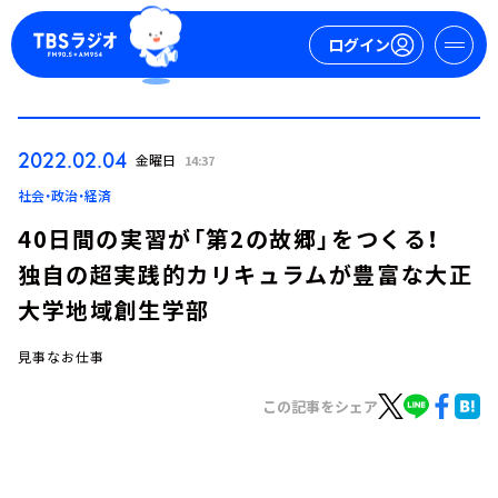
ログイン
マイページ
2022.02.04
金曜日
14:37
新規会員登録
ログイン
社会・政治・経済
40日間の実習が「第2の故郷」をつくる！
独自の超実践的カリキュラムが豊富な大正
大学地域創生学部
見事なお仕事
今日の番組表
この記事をシェア
週間番組表
トピックス
TBS Podcast