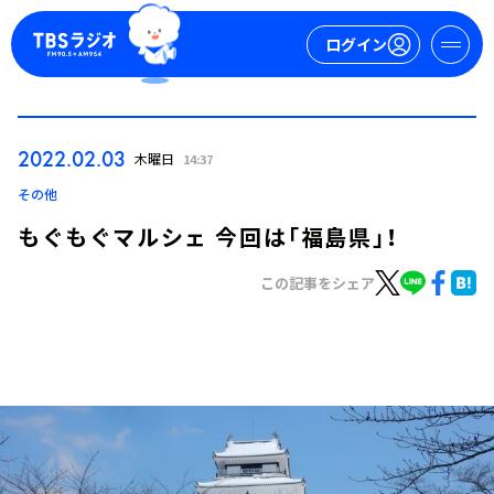
ログイン
マイページ
2022.02.03
木曜日
14:37
新規会員登録
ログイン
その他
もぐもぐマルシェ 今回は「福島県」！
この記事をシェア
今日の番組表
週間番組表
トピックス
TBS Podcast