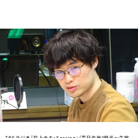
お知らせ
イベント・グッズ
YouTube
会社情報
TBSラジオ『荻上チキ・Session』（平日午後3時半～生放