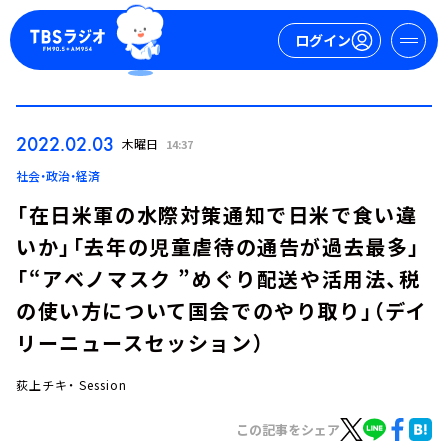
ログイン
マイページ
2022.02.03
木曜日
14:37
新規会員登録
ログイン
社会・政治・経済
「在日米軍の水際対策通知で日米で食い違
いか」「去年の児童虐待の通告が過去最多」
「“アベノマスク ”めぐり配送や活用法、税
の使い方について国会でのやり取り」（デイ
リーニュースセッション）
今日の番組表
週間番組表
荻上チキ・ Session
トピックス
この記事をシェア
TBS Podcast