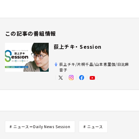
この記事の番組情報
荻上チキ・ Session
荻上チキ/片桐千晶/山本恵里伽/日比麻
音子
# ニュース＝Daily News Session
# ニュース