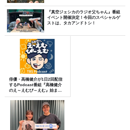
『真空ジェシカのラジオ父ちゃん』番組
イベント開催決定！今回のスペシャルゲ
ストは、タカアンドトシ！
俳優・高橋健介が1日2回配信
するPodcast番組『高橋健介
のえ～えむぴ～えむ』始まり
ます