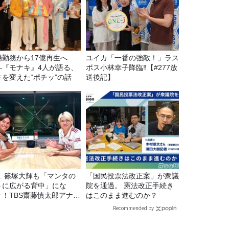
場勤務から17億再生へ
ユイカ「一番の強敵！」ラス
—『モナキ』4人が語る、
ボス小林幸子降臨‼【#277放
生を変えた“ポチッ”の話
送後記】
7. 篠塚大輝も「マンタの
「国民投票法改正案」が衆議
うに広がる背中」にな
院を通過。 憲法改正手続き
？！TBS齋藤慎太郎アナに
はこのまま進むのか？
くメンズフィジークの魅
Recommended by
！！