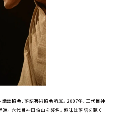
講談協会、落語芸術協会所属。2007年、三代目神
打に昇進。六代目神田伯山を襲名。趣味は落語を聴く