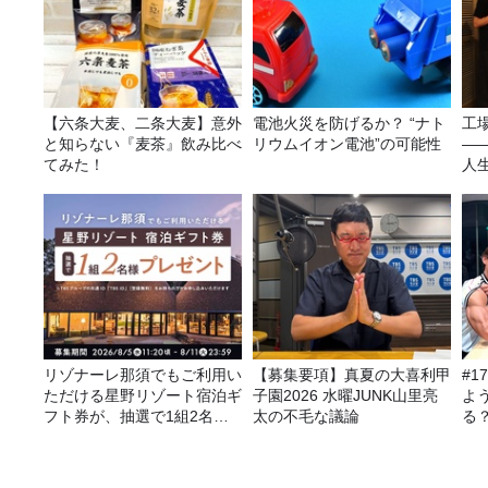
【六条大麦、二条大麦】意外
電池火災を防げるか？ “ナト
工
と知らない『麦茶』飲み比べ
リウムイオン電池”の可能性
—
てみた！
人
リゾナーレ那須でもご利用い
【募集要項】真夏の大喜利甲
#1
ただける星野リゾート宿泊ギ
子園2026 水曜JUNK山里亮
よ
フト券が、抽選で1組2名様
太の不毛な議論
る
にプレゼント！
聞
力