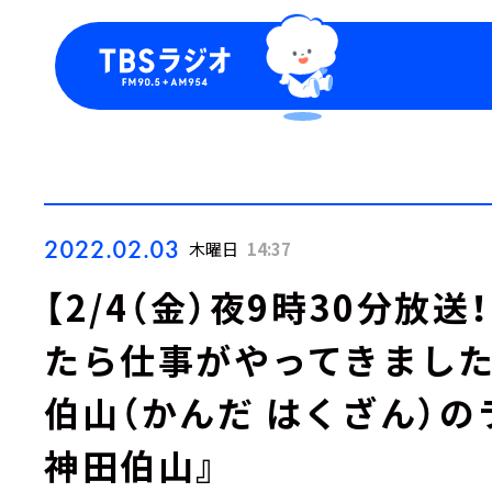
今日の番組表
トピッ
週間番組表
TBS
Podca
お知ら
2022.02.03
木曜日
14:37
【2/4（金）夜9時30分放
たら仕事がやってきました
伯山（かんだ はくざん）
神田伯山』