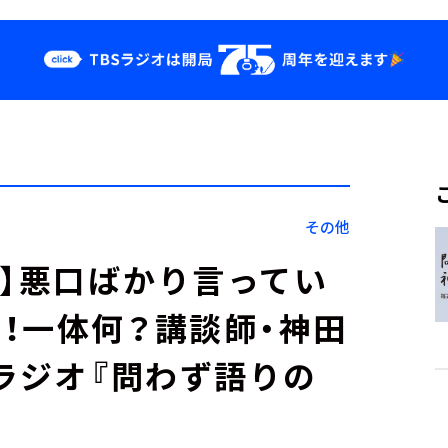
クス
イベント・グッ
ズ
st
YouTube
せ
会社情報
その他
送！】悪口ばかり言ってい
！一体何？講談師・神田
のラジオ『問わず語りの