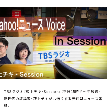
お知らせ
イベント・グッズ
YouTube
会社情報
TBSラジオ『荻上チキ・Session』（平日15時半～生放送）
新世代の評論家・荻上チキがお送りする発信型ニュース番
組。