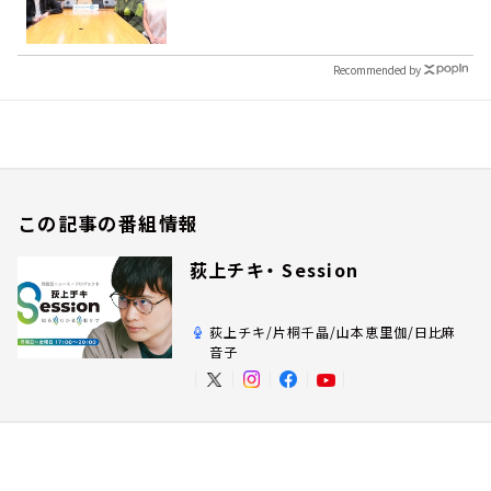
Recommended by
この記事の番組情報
荻上チキ・ Session
荻上チキ/片桐千晶/山本恵里伽/日比麻
音子