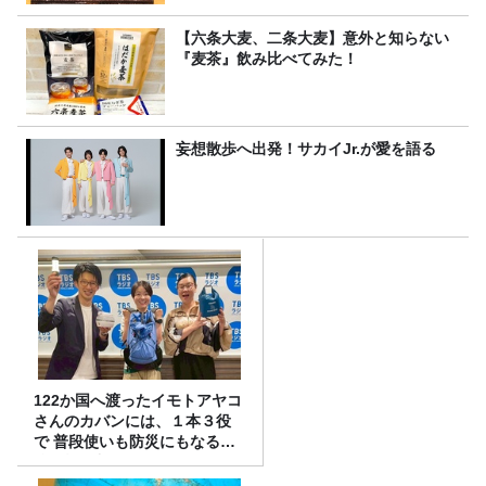
【六条大麦、二条大麦】意外と知らない
『麦茶』飲み比べてみた！
妄想散歩へ出発！サカイJr.が愛を語る
122か国へ渡ったイモトアヤコ
さんのカバンには、１本３役
で 普段使いも防災にもなる最
強の棒が入っていた！