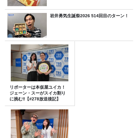
岩井勇気生誕祭2026 514回目のターン！
リポーターは本仮屋ユイカ！
ジェーン・スーがスイカ割り
に挑む‼【#278放送後記】