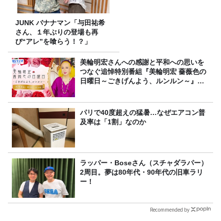
JUNK バナナマン「与田祐希
さん、１年ぶりの登場も再
び“アレ”を喰らう！？」
美輪明宏さんへの感謝と平和への思いを
つなぐ追悼特別番組『美輪明宏 薔薇色の
日曜日～ごきげんよう、ルンルン～』
8/9（日）16時放送
パリで40度超えの猛暑…なぜエアコン普
及率は「1割」なのか
ラッパー・Boseさん（スチャダラパー）
2周目。夢は80年代・90年代の旧車ラリ
ー！
Recommended by