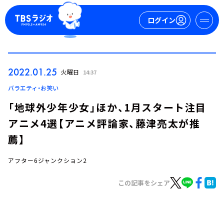
ログイン
マイページ
2022.01.25
火曜日
14:37
新規会員登録
ログイン
バラエティ・お笑い
「地球外少年少女」ほか、1月スタート注目
アニメ4選【アニメ評論家、藤津亮太が推
薦】
アフター6ジャンクション2
今日の番組表
この記事をシェア
週間番組表
トピックス
TBS Podcast