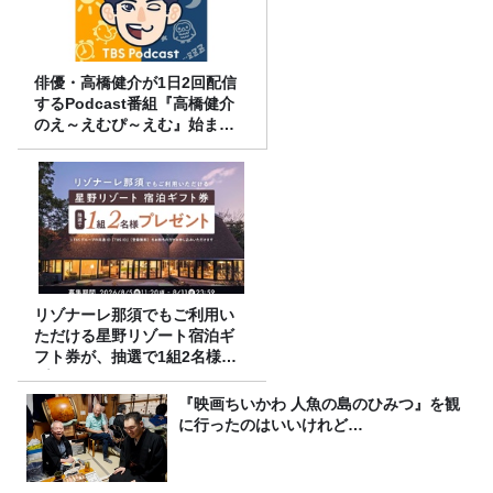
俳優・高橋健介が1日2回配信
するPodcast番組『高橋健介
のえ～えむぴ～えむ』始まり
ます
リゾナーレ那須でもご利用い
ただける星野リゾート宿泊ギ
フト券が、抽選で1組2名様に
プレゼント！
『映画ちいかわ 人魚の島のひみつ』を観
に行ったのはいいけれど…