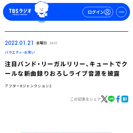
ログイン
マイページ
2022.01.21
金曜日
14:37
新規会員登録
ログイン
バラエティ・お笑い
注目バンド・リーガルリリー、キュートでク
ールな新曲録りおろしライブ音源を披露
アフター6ジャンクション2
この記事をシェア
今日の番組表
週間番組表
トピックス
TBS Podcast