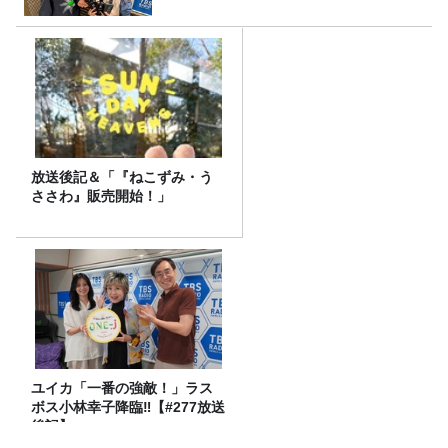
放送後記＆「『ねこずみ・う
ささわ』販売開始！」
ユイカ「一番の強敵！」ラス
ボス小林幸子降臨‼【#277放送
後記】