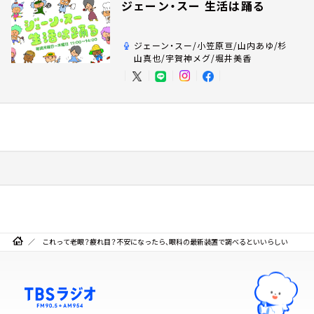
ジェーン・スー 生活は踊る
ジェーン・スー/小笠原亘/山内あゆ/杉
山真也/宇賀神メグ/堀井美香
これって老眼？疲れ目？不安になったら、眼科の最新装置で調べるといいらしい