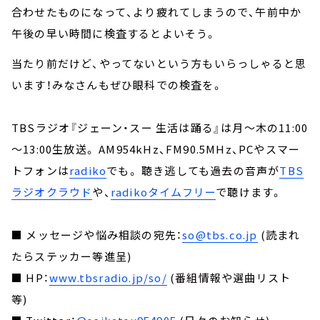
合わせたものになって、より疲れてしまうので、午前中か
午後の早い時間に検査するとよいそう。
当たり前だけど、やってないという方もいらっしゃると思
います！みなさんもぜひ眼科での検査を。
TBSラジオ『ジェーン・スー 生活は踊る』は月～木の11:00
～13:00生放送。 AM954kHz、FM90.5MHz、PCやスマー
トフォンは
radiko
でも。 聴き逃しても過去の音声が
TBS
ラジオクラウド
や、
radikoタイムフリー
で聴けます。
■ メッセージや悩み相談の宛先：
so@tbs.co.jp
(読まれ
たらステッカー等進呈)
■ HP：
www.tbsradio.jp/so/
(番組情報や選曲リスト
等)