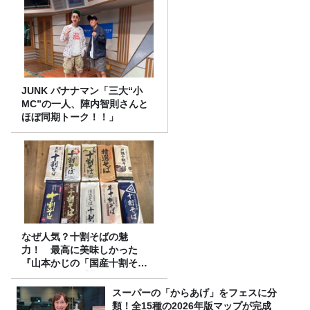
JUNK バナナマン「三大“小
MC”の一人、陣内智則さんと
ほぼ同期トーク！！」
なぜ人気？十割そばの魅
力！ 最高に美味しかった
『山本かじの「国産十割そ
ば」』とは？【十割そば10種
食べ比べ】
スーパーの「からあげ」をフェスに分
類！全15種の2026年版マップが完成