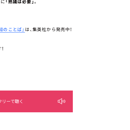
めに
「熟議は必要」
。
。
知のことば』
は、集英社から発売中！
！
フリーで聴く