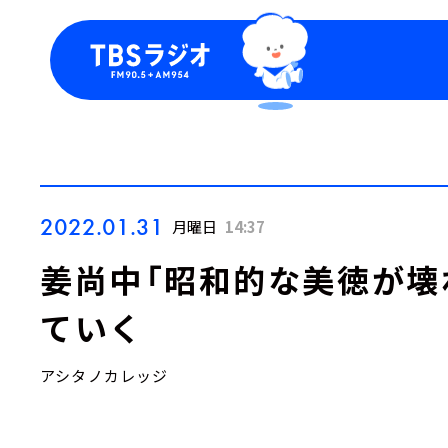
今日の番組表
トピッ
週間番組表
TBS
Podca
お知ら
2022.01.31
月曜日
14:37
姜尚中「昭和的な美徳が壊
ていく
アシタノカレッジ