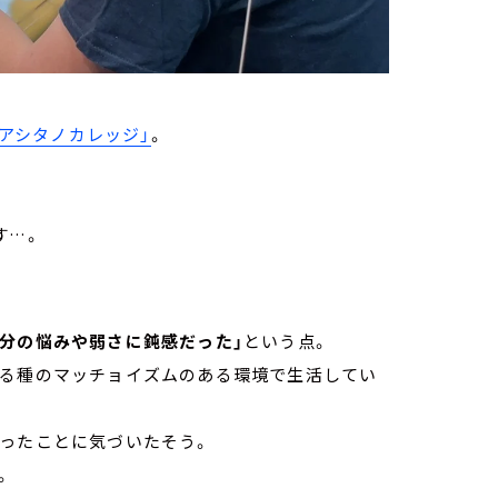
「アシタノカレッジ」
。
す…。
自分の悩みや弱さに鈍感だった」
という点。
ある種のマッチョイズムのある環境で生活してい
かったことに気づいたそう。
。