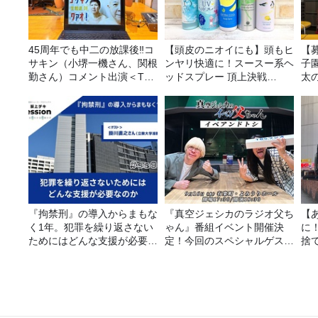
45周年でも中二の放課後‼コ
【頭皮のニオイにも】頭もヒ
【
サキン（小堺一機さん、関根
ンヤリ快適に！スースー系ヘ
子園
勤さん）コメント出演＜TBS
ッドスプレー 頂上決戦
太
ラジオ番組審議会からのご報
2026！
告＞
『拘禁刑』の導入からまもな
『真空ジェシカのラジオ父ち
【
く1年。犯罪を繰り返さない
ゃん』番組イベント開催決
に
ためにはどんな支援が必要な
定！今回のスペシャルゲスト
捨
のか
は、タカアンドトシ！
て