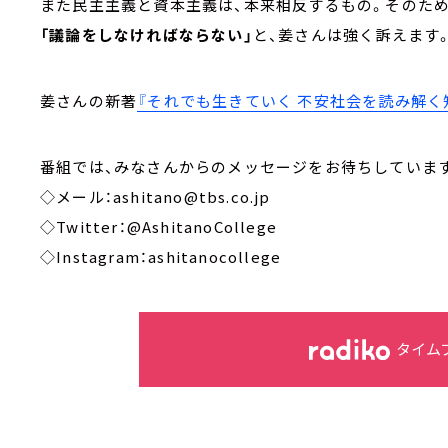
また民主主義と資本主義は、本来相反するもの。そのた
「議論をしなければならない」
と、姜さんは強く訴えます
姜さんの新著
『それでも生きていく 不安社会を読み解く
番組では、みなさんからのメッセージをお待ちしています
◇メール：ashitano@tbs.co.jp
◇Twitter：@AshitanoCollege
◇Instagram：ashitanocollege
タイム