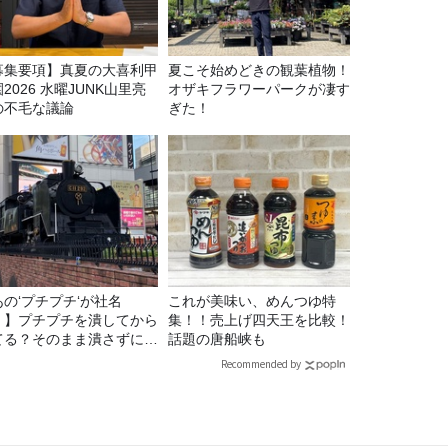
募集要項】真夏の大喜利甲
夏こそ始めどきの観葉植物！
2026 水曜JUNK山里亮
オザキフラワーパークが凄す
の不毛な議論
ぎた！
あの‘プチプチ‘が社名
これが美味い、めんつゆ特
！】プチプチを潰してから
集！！売上げ四天王を比較！
てる？そのまま潰さずに捨
話題の唐船峡も
る？
Recommended by