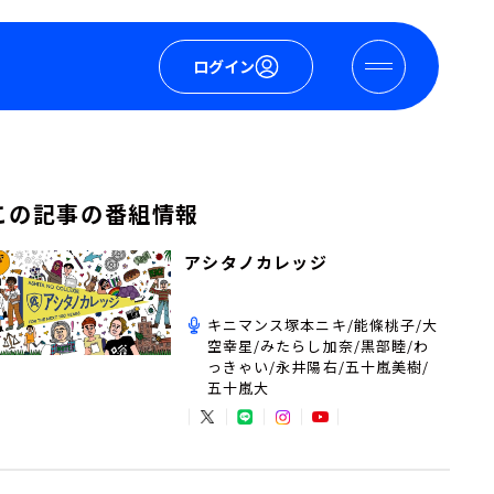
ログイン
この記事の番組情報
アシタノカレッジ
キニマンス塚本ニキ/能條桃子/大
空幸星/みたらし加奈/黒部睦/わ
っきゃい/永井陽右/五十嵐美樹/
五十嵐大