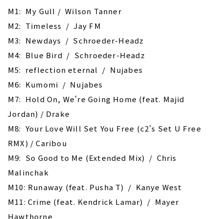
M1: My Gull / Wilson Tanner
M2: Timeless / Jay FM
M3: Newdays / Schroeder-Headz
M4: Blue Bird / Schroeder-Headz
M5: reflection eternal / Nujabes
M6: Kumomi / Nujabes
M7: Hold On, We're Going Home (feat. Majid
Jordan) / Drake
M8: Your Love Will Set You Free (c2's Set U Free
RMX) / Caribou
M9: So Good to Me (Extended Mix) / Chris
Malinchak
M10: Runaway (feat. Pusha T) / Kanye West
M11: Crime (feat. Kendrick Lamar) / Mayer
Hawthorne