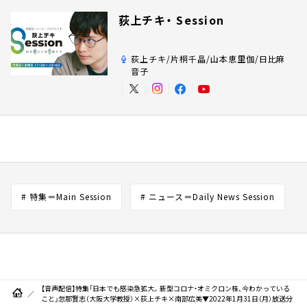
荻上チキ・ Session
荻上チキ/片桐千晶/山本恵里伽/日比麻
音子
# 特集＝Main Session
# ニュース＝Daily News Session
【音声配信】特集「日本でも感染急拡大。新型コロナ・オミクロン株、今わかっている
こと」忽那賢志（大阪大学教授）×荻上チキ×南部広美▼2022年1月31日（月）放送分