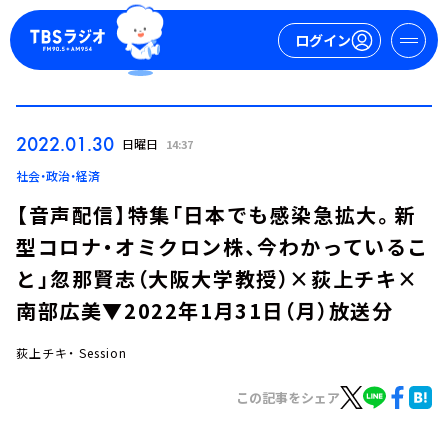
ログイン
マイページ
2022.01.30
日曜日
14:37
新規会員登録
ログイン
社会・政治・経済
【音声配信】特集「日本でも感染急拡大。新
型コロナ・オミクロン株、今わかっているこ
と」忽那賢志（大阪大学教授）×荻上チキ×
南部広美▼2022年1月31日（月）放送分
荻上チキ・ Session
今日の番組表
週間番組表
この記事をシェア
トピックス
TBS Podcast