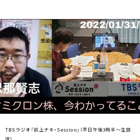
お知らせ
イベント・グッズ
YouTube
会社情報
TBSラジオ『荻上チキ・Session』（平日午後3時半～生放
送）