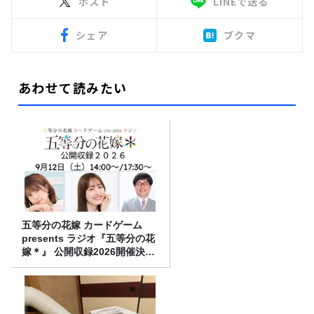
ポスト
LINEで送る
シェア
ブクマ
あわせて読みたい
五等分の花嫁 カードゲーム
presents ラジオ『五等分の花
嫁＊』 公開収録2026開催決
定！