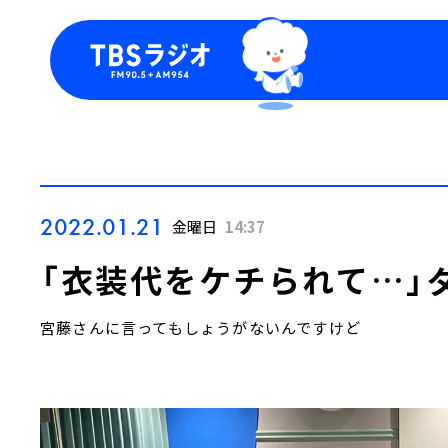
今日の番組表
トピッ
週間番組表
TBS
Podca
お知ら
2022.01.21
金曜日
14:37
「衣装代をケチられて…」
宮藤さんに言ってもしょうがないんですけど