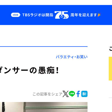
クス
イベント・グッ
ズ
st
YouTube
せ
会社情報
バラエティ・お笑い
ダンサーの愚痴！
この記事をシェア