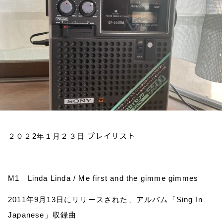
お知らせ
イベント・グッズ
YouTube
会社情報
プレイリスト
２０２
2
年１月２３日
M1
Linda Linda / Me first and the gimme gimmes
2011
年
9
月
13
日にリリースされた、アルバム「
Sing In
Japanese
」収録曲