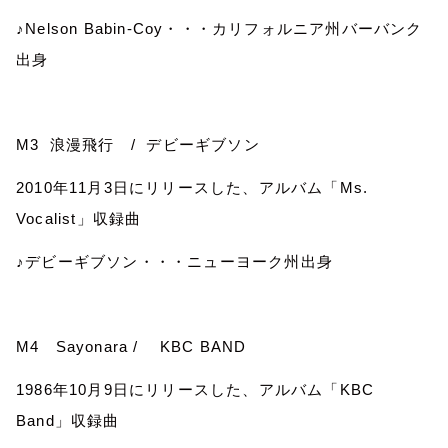
♪
Nelson Babin-Coy
・・・カリフォルニア州バーバンク
出身
M3
浪漫飛行
/
デビーギブソン
2010
年
11
月
3
日にリリースした、アルバム「
Ms.
Vocalist
」収録曲
♪デビーギブソン・・・ニューヨーク州出身
M4
Sayonara /
KBC BAND
1986
年
10
月
9
日にリリースした、アルバム「
KBC
Band
」収録曲