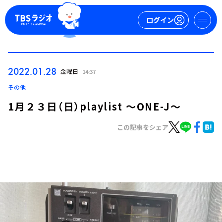
ログイン
マイページ
2022.01.28
金曜日
14:37
新規会員登録
ログイン
その他
1月２３日（日）playlist ～ONE-J～
この記事をシェア
今日の番組表
週間番組表
トピックス
TBS Podcast