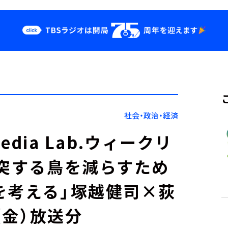
クス
イベント・グッ
ズ
st
YouTube
せ
会社情報
社会・政治・経済
Media Lab.ウィークリ
衝突する鳥を減らすため
を考える」塚越健司×荻
（金）放送分