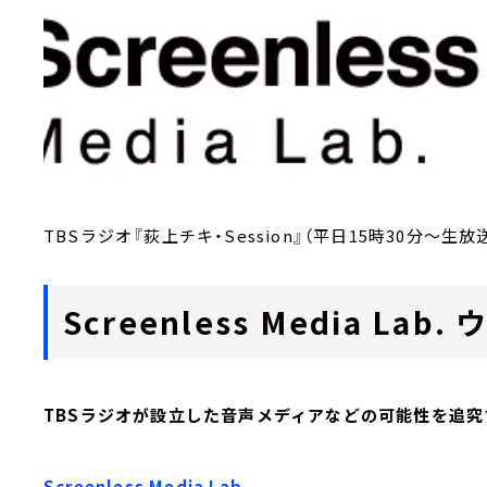
TBSラジオ『荻上チキ・Session』（平日15時30分～生放
Screenless Media L
TBSラジオが設立した音声メディアなどの可能性を追究
Screenless Media Lab