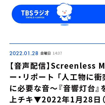
今日の番組表
トピッ
週間番組表
TBS
Podca
お知ら
2022.01.28
金曜日
14:37
【音声配信】Screenless 
ー・リポート 「人工物に
に必要な音～『音響灯台』
上チキ▼2022年1月28日