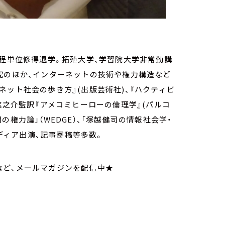
課程単位修得退学。拓殖大学、学習院大学非常勤講
究のほか、インターネットの技術や権力構造など
ネット社会の歩き方』(出版芸術社)、『ハクティビ
進之介監訳『アメコミヒーローの倫理学』(パルコ
権力論」（WEDGE）、「塚越健司の情報社会学・
メディア出演、記事寄稿等多数。
など、メールマガジンを配信中★