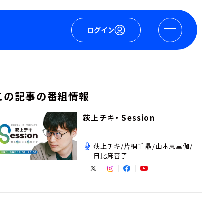
ログイン
この記事の番組情報
荻上チキ・ Session
荻上チキ/片桐千晶/山本恵里伽/
日比麻音子