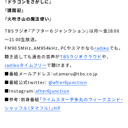
『ドラゴンをさがしに』
『護国記』
『火吹き山の魔法使い』
TBSラジオ『アフター６ジャンクション』は月～金18:00
～21:00生放送。
FM90.5MHz、AM954kHz、PCやスマホなら
radiko
でも。
聴き逃しても過去の音声が
TBSラジオクラウド
や、
radikoタイムフリー
で聴けます。
■番組メールアドレス：utamaru@tbs.co.jp
■番組公式twitter：
@after6junction
■Instagram：
after6junction
■参考：前身番組
「ライムスター宇多丸のウィークエンド・
シャッフル（タマフル）」HP