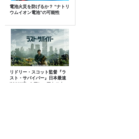
電池火災を防げるか？ “ナトリ
ウムイオン電池”の可能性
リドリー・スコット監督『ラ
スト・サバイバー』日本最速
IMAXプレミアに、アトロクリ
スナー60名をご招待！
ウーチャカクン
猛暑の救世主は“飲む氷”！今注目のアイ
ススラリー5種飲み比べ