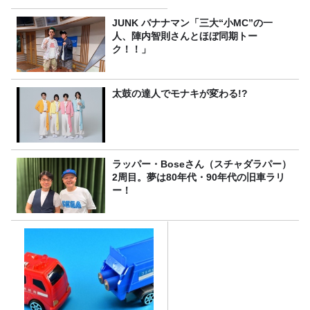
JUNK バナナマン「三大“小MC”の一
人、陣内智則さんとほぼ同期トー
ク！！」
太鼓の達人でモナキが変わる!?
ラッパー・Boseさん（スチャダラパー）
2周目。夢は80年代・90年代の旧車ラリ
ー！