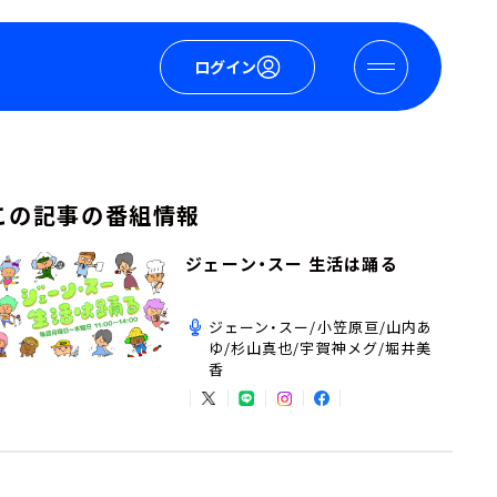
ログイン
この記事の番組情報
ジェーン・スー 生活は踊る
ジェーン・スー/小笠原亘/山内あ
ゆ/杉山真也/宇賀神メグ/堀井美
香