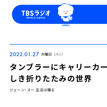
今日の番組表
トピッ
週間番組表
TBS
Podca
お知ら
2022.01.27
木曜日
14:37
タンブラーにキャリーカ
しき折りたたみの世界
ジェーン・スー 生活は踊る