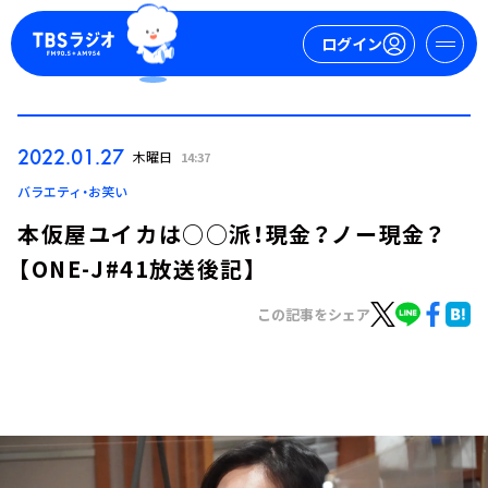
ログイン
マイページ
2022.01.27
木曜日
14:37
新規会員登録
ログイン
バラエティ・お笑い
本仮屋ユイカは○○派！現金？ノー現金？
【ONE-J#41放送後記】
この記事をシェア
今日の番組表
週間番組表
トピックス
TBS Podcast