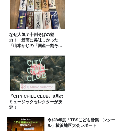
なぜ人気？十割そばの魅
力！ 最高に美味しかった
『山本かじの「国産十割そ
ば」』とは？【十割そば10種
食べ比べ】
『CITY CHILL CLUB』8月の
ミュージックセレクターが決
定！
令和8年度「TBSこども音楽コンクー
ル」横浜地区大会レポート