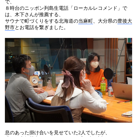
で、
８時台のニッポン列島生電話「ローカルレコメンド」で
は、木下さんが推薦する、
サウナで町づくりをする北海道の
当麻町
、大分県の
豊後大
野市
とお電話を繋ぎました。
息のあった掛け合いを見せていた2人でしたが、