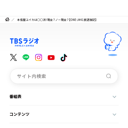
本仮屋ユイカは○○派！現金？ノー現金？【ONE-J#41放送後記】
番組表
コンテンツ