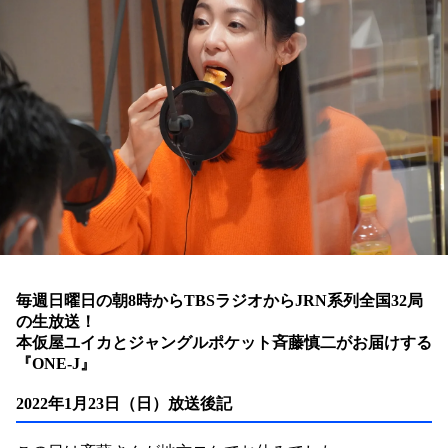
お知らせ
イベント・グッズ
YouTube
会社情報
毎週日曜日の朝8時からTBSラジオからJRN系列全国32局
の生放送！
本仮屋ユイカとジャングルポケット斉藤慎二
がお届けする
『ONE-J』
2022年1月23日（日）放送後記