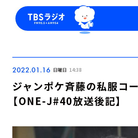
今日の番組表
トピッ
週間番組表
TBS
Podca
お知ら
2022.01.16
日曜日
14:38
ジャンポケ斉藤の私服コー
【ONE-J#40放送後記】