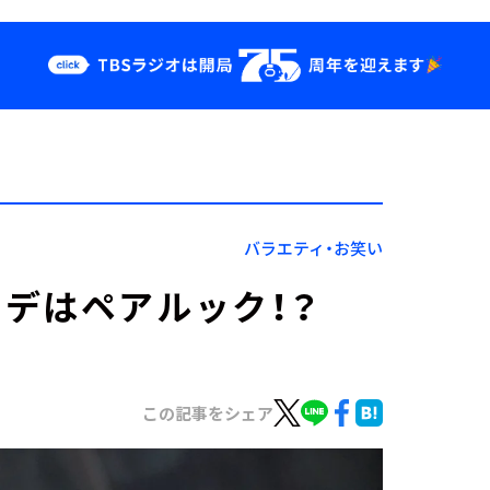
クス
イベント・グッ
ズ
st
YouTube
せ
会社情報
バラエティ・お笑い
デはペアルック！？
この記事をシェア