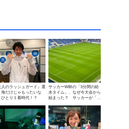
大人のラッシュガード』選
サッカーW杯の「3分間の給
！海だけじゃもったいな
水タイム」、なぜ今大会から
！ひとり１着時代！？
始まった？ サッカーが「お
金」に変わる仕組み