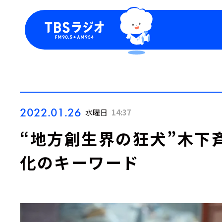
今日の番組表
トピッ
週間番組表
TBS
Podca
お知ら
2022.01.26
水曜日
14:37
“地方創生界の狂犬”木下
化のキーワード