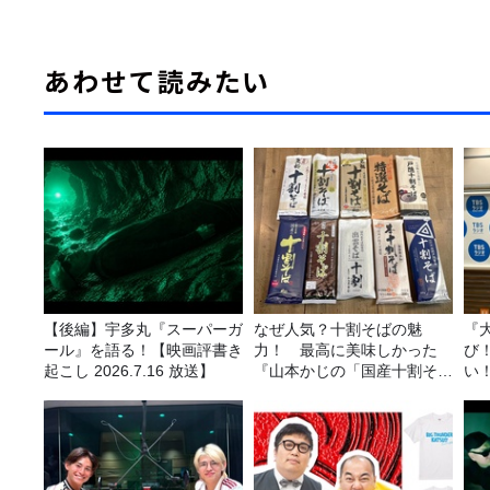
あわせて読みたい
【後編】宇多丸『スーパーガ
なぜ人気？十割そばの魅
『
ール』を語る！【映画評書き
力！ 最高に美味しかった
び
起こし 2026.7.16 放送】
『山本かじの「国産十割そ
い
ば」』とは？【十割そば10
種食べ比べ】