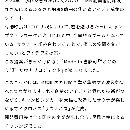
2020年に訪れたきっかけが、ZOZOTOMN創業者前澤友
作さんによるふるさと納税8億円の使い道アイデア募集の
ツイート。
村椿町長は「コロナ禍において、密を避けるためにキャン
プやテレワークが注目される中、全国的なブームとなって
いる「サウナ」を組み合わせることで、癒しの空間を創出
したい」とアイデアを提案。
この提案がきっかけになり『Made in 当麻町「“ととの
う”町」サウナプロジェクト』が始まりました。
このきっかけは、当麻町内の民間企業が集結する波及効果
へとつながります。地元企業のアイデアと優れた技術がつ
ながり、キャンピングカーを大幅に改造したサウナが楽し
めるマイクロバス「サウナバス」が完成。
開発費用等は全て町内の企業が出し合う、民民連携による
チャレンジでした。