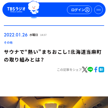
ログイン
マイページ
2022.01.26
水曜日
14:37
新規会員登録
ログイン
その他
サウナで“熱い”まちおこし！北海道当麻町
の取り組みとは？
この記事をシェア
今日の番組表
週間番組表
トピックス
TBS Podcast