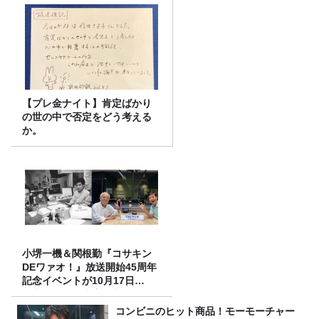
【プレ金ナイト】肯定ばかり
の世の中で否定をどう考える
か。
小堺一機＆関根勤『コサキン
DEワァオ！』放送開始45周年
記念イベントが10月17日
（土）に開催決定！本日より
FC先行受付スタート！
コンビニのヒット商品！モーモーチャー