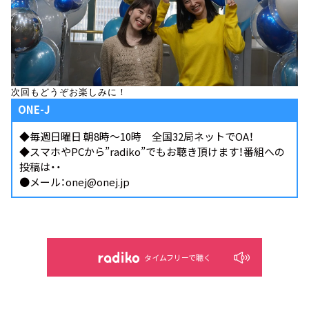
次回もどうぞお楽しみに！
ONE-J
◆毎週日曜日 朝8時～10時 全国32局ネットでOA！
◆スマホやPCから
”radiko”
でもお聴き頂けます！番組への
投稿は・・
●メール：onej@onej.jp
タイムフリーで聴く