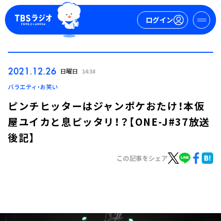
ログイン
マイページ
2021.12.26
日曜日
14:38
新規会員登録
ログイン
バラエティ・お笑い
ピンチヒッターはジャンポケおたけ！本仮
屋ユイカと息ピッタリ！？【ONE-J#37放送
後記】
この記事をシェア
今日の番組表
週間番組表
トピックス
TBS Podcast