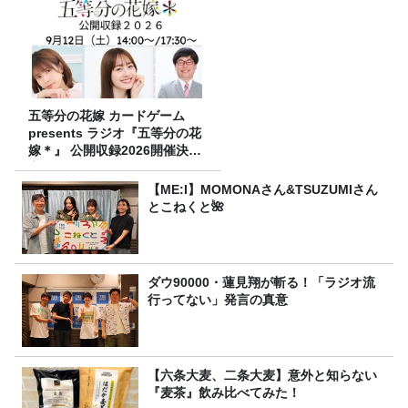
五等分の花嫁 カードゲーム
presents ラジオ『五等分の花
嫁＊』 公開収録2026開催決
定！
【ME:I】MOMONAさん&TSUZUMIさん
とこねくと🌺
ダウ90000・蓮見翔が斬る！「ラジオ流
行ってない」発言の真意
【六条大麦、二条大麦】意外と知らない
『麦茶』飲み比べてみた！