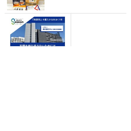
『拘禁刑』の導入からまもな
く1年。犯罪を繰り返さないた
めにはどんな支援が必要なの
か
なぜ人気？十割そばの魅
力！ 最高に美味しかった
『山本かじの「国産十割そ