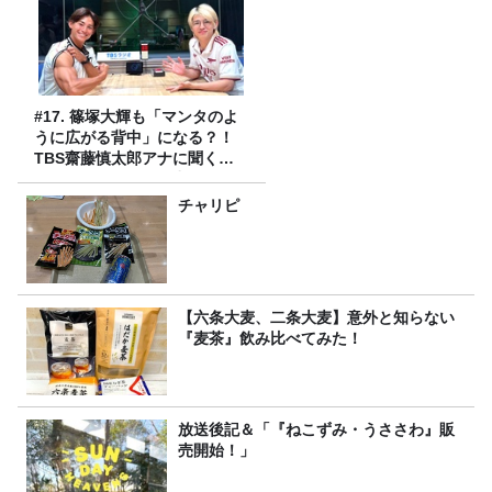
#17. 篠塚大輝も「マンタのよ
うに広がる背中」になる？！
TBS齋藤慎太郎アナに聞くメ
ンズフィジークの魅力！！
チャリピ
【六条大麦、二条大麦】意外と知らない
『麦茶』飲み比べてみた！
放送後記＆「『ねこずみ・うささわ』販
売開始！」