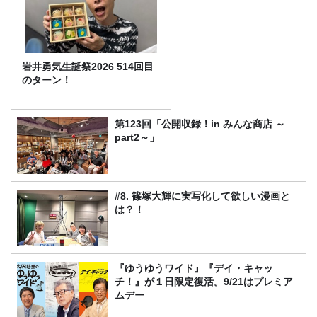
岩井勇気生誕祭2026 514回目
のターン！
第123回「公開収録！in みんな商店 ～
part2～」
#8. 篠塚大輝に実写化して欲しい漫画と
は？！
『ゆうゆうワイド』『デイ・キャッ
チ！』が１日限定復活。9/21はプレミア
ムデー