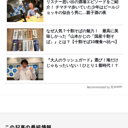
リスナー思い出の酒場エピソードをご紹
介！ チマチマ歩いていた少年はビールジ
ョッキの似合う男に…親子酒の夜
なぜ人気？十割そばの魅力！ 最高に美
味しかった『山本かじの「国産十割そ
ば」』とは？【十割そば10種食べ比べ】
『大人のラッシュガード』選び！海だけ
じゃもったいない！ひとり１着時代！？
Recommended by
この記事の番組情報