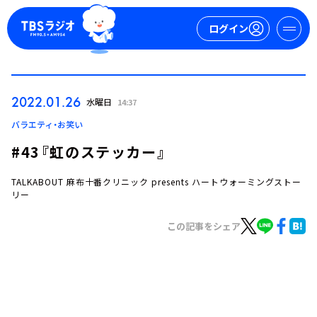
ログイン
マイページ
2022.01.26
水曜日
14:37
新規会員登録
ログイン
バラエティ・お笑い
#43『虹のステッカー』
TALKABOUT 麻布十番クリニック presents ハートウォーミングストー
リー
この記事をシェア
今日の番組表
週間番組表
トピックス
TBS Podcast