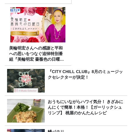
美輪明宏さんへの感謝と平和
への思いをつなぐ追悼特別番
組『美輪明宏 薔薇色の日曜日
～ごきげんよう、ルンルン
～』8/9（日）16時放送
『CITY CHILL CLUB』8月のミュージッ
クセレクターが決定！
おうちにいながらハワイ気分！ きざみに
んにくで簡単！本格！【ガーリックシュ
リンプ】 桃屋のかんたんレシピ
鰻パクリ