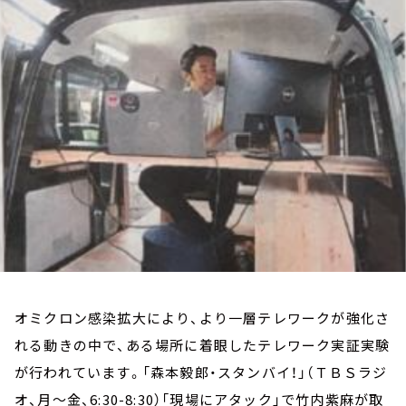
お知らせ
イベント・グッズ
YouTube
会社情報
オミクロン感染拡大により、より一層テレワークが強化さ
れる動きの中で、ある場所に着眼したテレワーク実証実験
が行われています。「森本毅郎・スタンバイ！」（ＴＢＳラジ
オ、月～金、6:30-8:30）「現場にアタック」で竹内紫麻が取