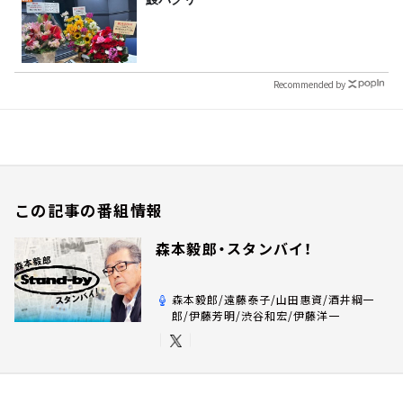
Recommended by
この記事の番組情報
森本毅郎・スタンバイ！
森本毅郎/遠藤泰子/山田惠資/酒井綱一
郎/伊藤芳明/渋谷和宏/伊藤洋一