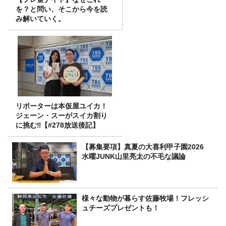
を？と問い、そこから今を読
み解いていく。
リポーターは本仮屋ユイカ！
ジェーン・スーがスイカ割り
に挑む‼【#278放送後記】
【募集要項】真夏の大喜利甲子園2026
水曜JUNK山里亮太の不毛な議論
様々な動物が暮らす佐藤牧場！フレッシ
ュチーズプレゼントも！