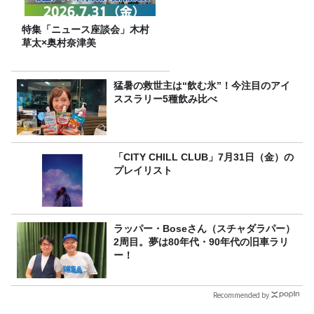
特集「ニュース座談会」木村
草太×奥村奈津美
猛暑の救世主は“飲む氷”！今注目のアイ
ススラリー5種飲み比べ
「CITY CHILL CLUB」7月31日（金）の
プレイリスト
ラッパー・Boseさん（スチャダラパー）
2周目。夢は80年代・90年代の旧車ラリ
ー！
Recommended by