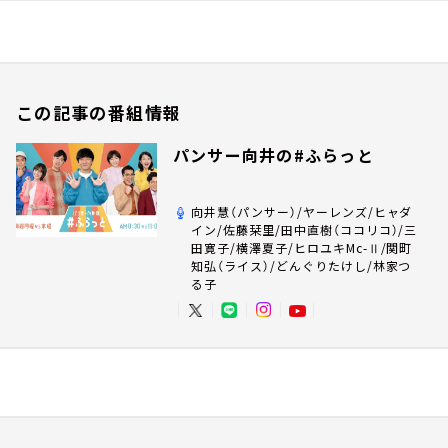
この記事の番組情報
パンサー向井の#ふらっと
向井慧（パンサー）/ヤーレンズ/ヒャダ
イン/佐藤栞里/田中直樹（ココリコ）/三
田寛子/横澤夏子/ヒロユキMc-Ⅱ/関町
知弘（ライス）/どんぐりたけし/林家つ
る子