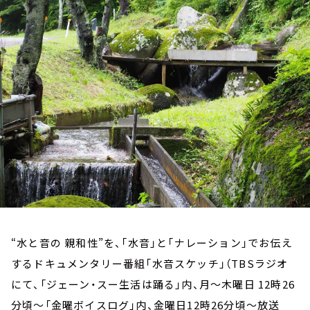
お知らせ
イベント・グッズ
YouTube
会社情報
“水と音の 親和性”を、「水音」と「ナレーション」でお伝え
するドキュメンタリー番組「水音スケッチ」（TBSラジオ
にて、「ジェーン・スー生活は踊る」内、月～木曜日 12時26
分頃～「金曜ボイスログ」内、金曜日12時26分頃～放送