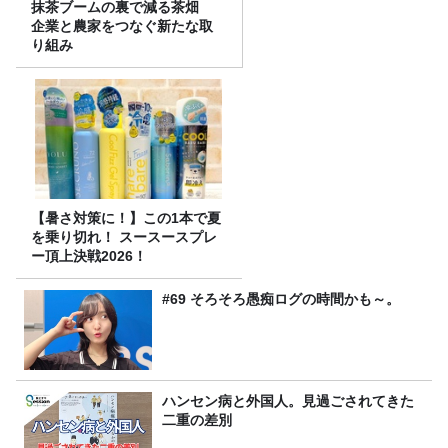
抹茶ブームの裏で減る茶畑
企業と農家をつなぐ新たな取
り組み
【暑さ対策に！】この1本で夏
を乗り切れ！ スースースプレ
ー頂上決戦2026！
#69 そろそろ愚痴ログの時間かも～。
ハンセン病と外国人。見過ごされてきた
二重の差別