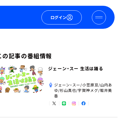
ログイン
この記事の番組情報
ジェーン・スー 生活は踊る
ジェーン・スー/小笠原亘/山内あ
ゆ/杉山真也/宇賀神メグ/堀井美
香