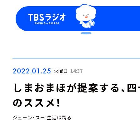
今日の番組表
トピッ
週間番組表
TBS
Podca
お知ら
2022.01.25
火曜日
14:37
しまおまほが提案する、四
のススメ！
ジェーン・スー 生活は踊る