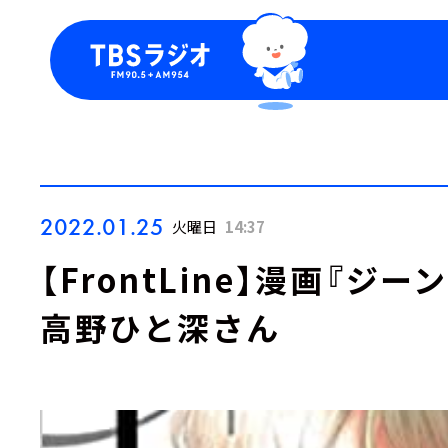
今日の番組表
トピッ
週間番組表
TBS
Podca
お知ら
2022.01.25
火曜日
14:37
【FrontLine】漫画『
高野ひと深さん