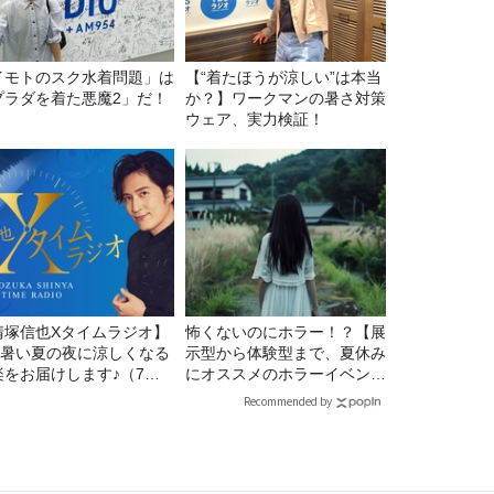
イモトのスク水着問題」は
【“着たほうが涼しい”は本当
プラダを着た悪魔2」だ！
か？】ワークマンの暑さ対策
ウェア、実力検証！
清塚信也Xタイムラジオ】
怖くないのにホラー！？【展
P 暑い夏の夜に涼しくなる
示型から体験型まで、夏休み
楽をお届けします♪（7月
にオススメのホラーイベン
1日放送分）
ト】
Recommended by