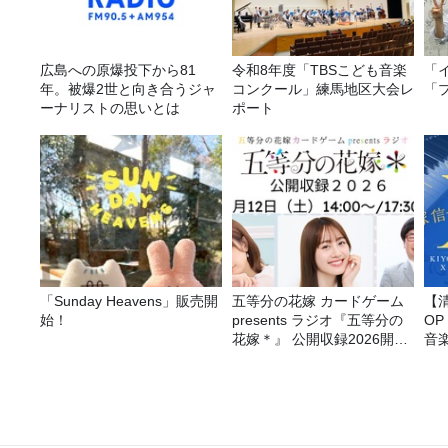
広島への原爆投下から81
令和8年度「TBSこども音楽
「
年。被爆2世と向き合うジャ
コンクール」練馬地区大会レ
「
ーナリストの思いとは
ポート
「Sunday Heavens」販売開
五等分の花嫁 カードゲーム
【
始！
presents ラジオ『五等分の
O
花嫁＊』 公開収録2026開催
音
決定！
3