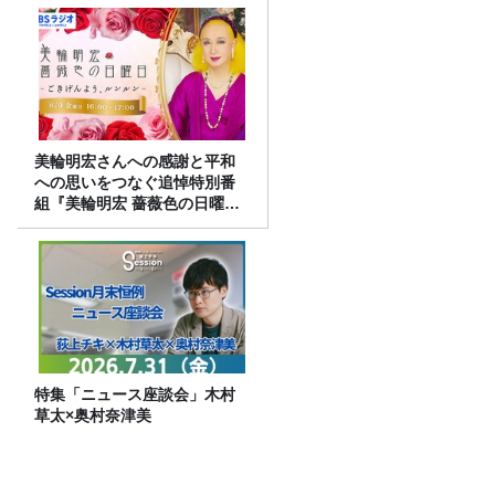
美輪明宏さんへの感謝と平和
への思いをつなぐ追悼特別番
組『美輪明宏 薔薇色の日曜日
～ごきげんよう、ルンルン
～』8/9（日）16時放送
特集「ニュース座談会」木村
草太×奥村奈津美
熊本震度７「ずっと救急車のサイレン