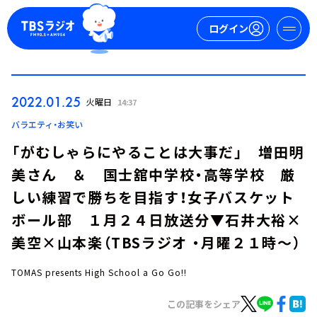
ログイン
マイページ
2022.01.25
火曜日
14:37
新規会員登録
ログイン
バラエティ・お笑い
「がむしゃらにやることは大事だ」 増田明
美さん ＆ 国士舘中学校・高等学校 厳
しい練習で勝ちを目指す！女子バスケット
ボール部 １月２４日放送分▼石井大裕×
美空×山本楽（TBSラジオ ・月曜２１時～）
今日の番組表
週間番組表
TOMAS presents High School a Go Go!!
トピックス
この記事をシェア
TBS Podcast