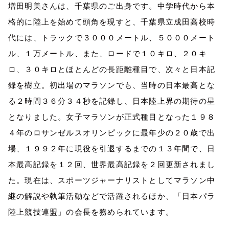
増田明美さんは、千葉県のご出身です。中学時代から本
格的に陸上を始めて頭角を現すと、千葉県立成田高校時
代には、トラックで３０００メートル、５０００メート
ル、１万メートル、また、ロードで１０キロ、２０キ
ロ、３０キロとほとんどの長距離種目で、次々と日本記
録を樹立。初出場のマラソンでも、当時の日本最高とな
る２時間３６分３４秒を記録し、日本陸上界の期待の星
となりました。女子マラソンが正式種目となった１９８
４年のロサンゼルスオリンピックに最年少の２０歳で出
場、１９９２年に現役を引退するまでの１３年間で、日
本最高記録を１２回、世界最高記録を２回更新されまし
た。現在は、スポーツジャーナリストとしてマラソン中
継の解説や執筆活動などで活躍されるほか、「日本パラ
陸上競技連盟」の会長を務められています。